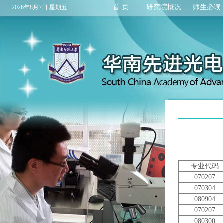
首 页
研究院概况
师生必读
2026年8月7日 星期五
专业代码
070207
070304
080904
070207
080300