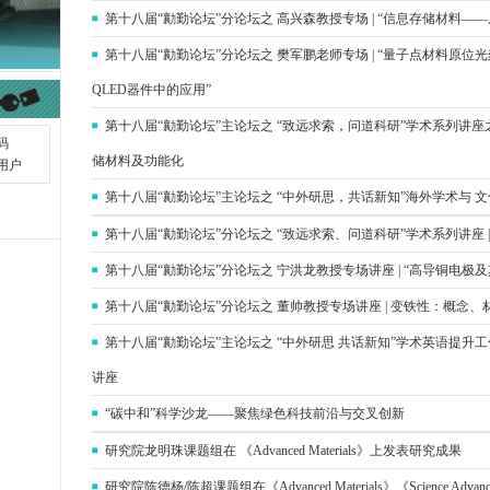
第十八届“勷勤论坛”分论坛之 高兴森教授专场 | “信息存储材料—
第十八届“勷勤论坛”分论坛之 樊军鹏老师专场 | “量子点材料原
QLED器件中的应用”
第十八届“勷勤论坛”主论坛之 “致远求索，问道科研”学术系列讲座之
储材料及功能化
第十八届“勷勤论坛”主论坛之 “中外研思，共话新知”海外学术与 
第十八届“勷勤论坛”分论坛之 “致远求索、问道科研”学术系列讲座 
第十八届“勷勤论坛”分论坛之 宁洪龙教授专场讲座 | “高导铜电极
第十八届“勷勤论坛”分论坛之 董帅教授专场讲座 | 变铁性：概念、
第十八届“勷勤论坛”主论坛之 “中外研思 共话新知”学术英语提升工作坊| Ese
讲座
“碳中和”科学沙龙——聚焦绿色科技前沿与交叉创新
研究院龙明珠课题组在 《Advanced Materials》上发表研究成果
研究院陈德杨/陈超课题组在《Advanced Materials》《Science A