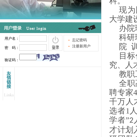
科。
现为
大学建
办院
科研
院
目标
究、人
教职
全职
聘专家
千万人
选者
1
学者”
2
才计划