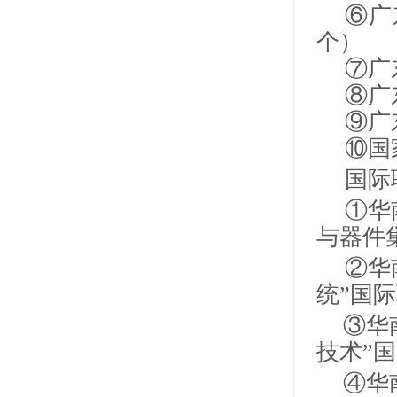
⑥广
个）
⑦广
⑧广
⑨广
⑩国
国际
①华
与器件
②华
统”国
③华
技术”
④华