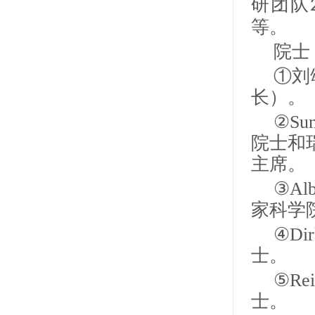
研团队
等。
院士
①刘
长）。
②Su
院士和
主席。
③Al
家科学
④Di
士。
⑤Re
士。