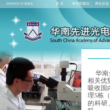
首 页
研究院概况
师生必读
2026年8月7日 星期五
华南
相关优
吸收国
理
5栋
的科研