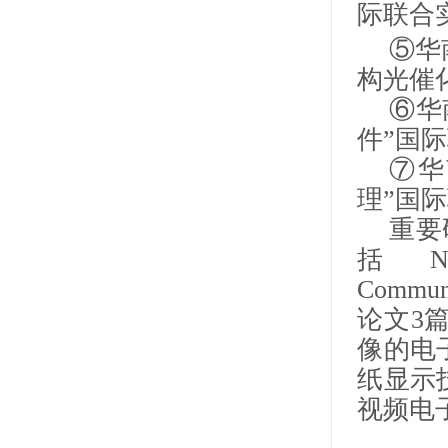
际联合
⑤华
构光催
⑥华
件”国
⑦华
理”国
重要
括
N
Communi
论文
3
像的电
纸显示
视频电