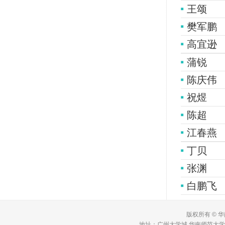
王颂
樊军鹏
高宜逊
蒲锐
陈庆伟
祝煜
陈超
江春燕
丁贝
张渊
白鹏飞
版权所有 © 
地址：广州大学城 华南师范大学 理