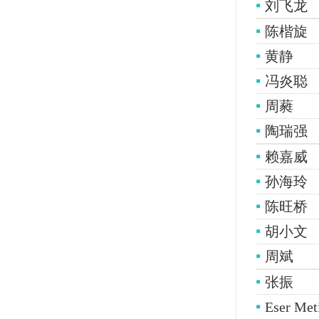
刘飞龙
陈楷旋
黄静
冯炎聪
周蕤
陶瑞强
赖嘉威
孙海玲
陈旺桥
胡小文
周斌
张振
Eser Met