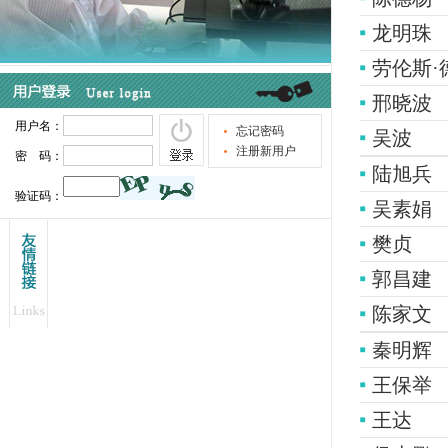
龙明珠
劳伦斯·德·
邢晓波
吴波
陆旭兵
吴素娟
樊贞
郭昌建
陈家文
秦明辉
王保举
王达