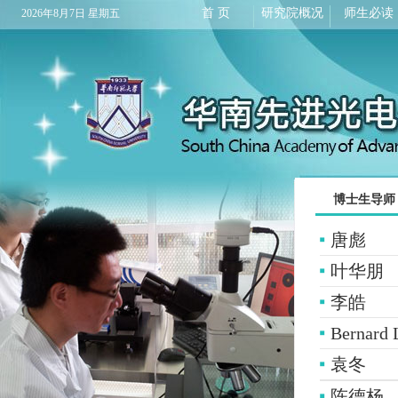
首 页
研究院概况
师生必读
2026年8月7日 星期五
博士生导师
唐彪
叶华朋
李皓
Bernard 
袁冬
陈德杨