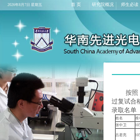
首 页
研究院概况
师生必读
2026年8月7日 星期五
按照《华
过复试合
录取名单
姓名
准
张中卫
10
吕君亮
10