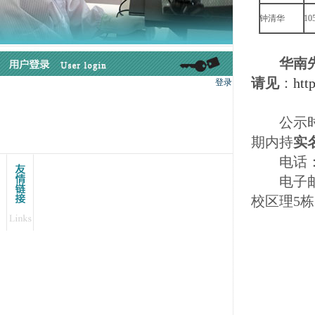
钟清华
10
华南
请见
：
htt
公示时间为
期内持
实
电话：02
电子邮
校区理5栋