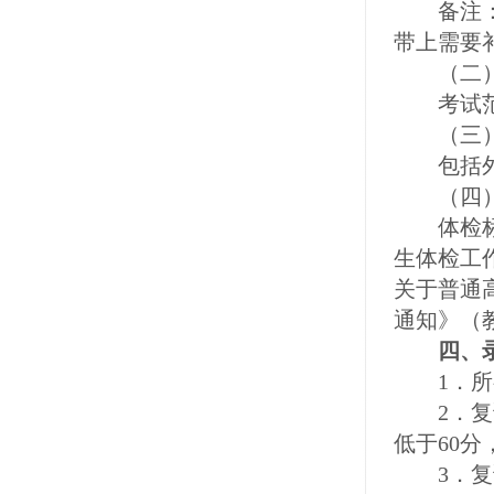
备注：由
带上需要
（二）专
考试范围
（三）综
包括外语
（四）
体检标准
生体检工作
关于普通
通知》（
四、录
1．所有
2．复试
低于60
3．复试