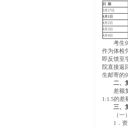
日
期
3月27日
4
月1日
4月2日
4月3日
4月4日
考生体检
作为体检
即反馈至
院直接返
生邮寄的
二、复
差额复试
1:1.5
三、复
（一）
1．资