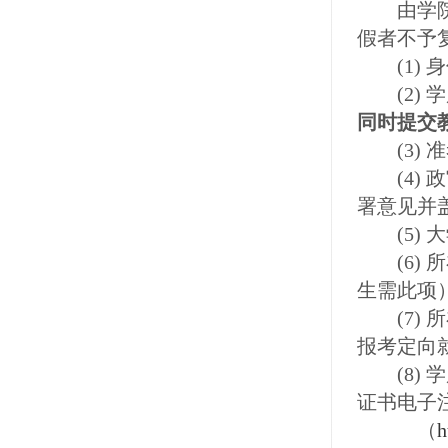
由学院对
假者不予
(1) 
(2) 
同时提交
(3) 
(4) 
署意见并
(5) 
(6) 
生需此项
(7) 
报考定向
(8) 
证书
（
h