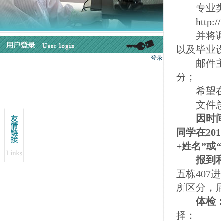
专业类
http:/
并将调剂
以及毕业
邮件主题
分；
希望在邮
文件总大
因时间关
同学在20
+姓名”或
报到和
五栋40
所区分，
体检
择：