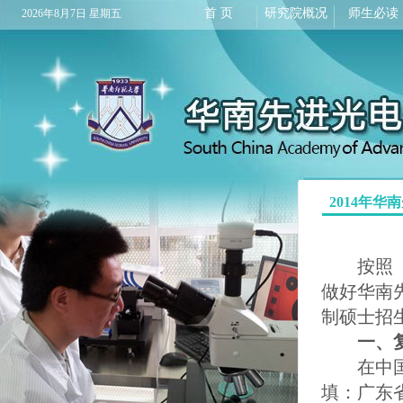
首 页
研究院概况
师生必读
2026年8月7日 星期五
2014年
按照《2
做好华南
制硕士招
一、复
在中国
填：广东