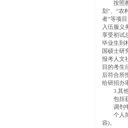
按照教育
划”、“
者”等项
入伍服义
享受初试
毕业生到
国硕士研
报考人文
目的考生
后符合所
给研招办
3.其
包括获奖
调剂申
个人简历
容)。