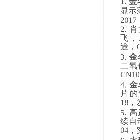
1.
金
显示
2017-
2.
肖
飞，
途，
3.
金
二氧
CN10
4.
金
片的
18
，
5.
高
续自
04
，