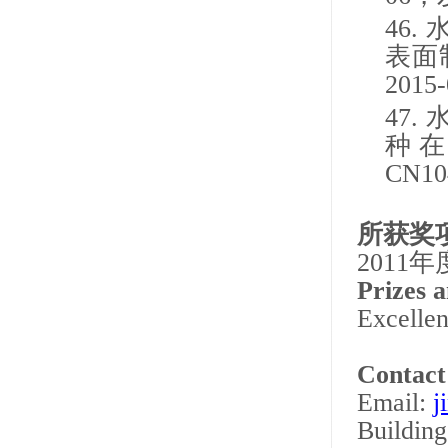
46.
表面
2015-
47.
种
CN10
所获奖
2011
年
Prizes 
Excellen
Contact
Email:
j
Buildin