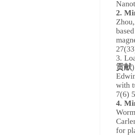
Nanot
2.
Mi
Zhou,
based
magne
27(33
3.
Loa
贡献
)
Edwin
with 
7(6) 
4.
Min
Worme
Carle
for p