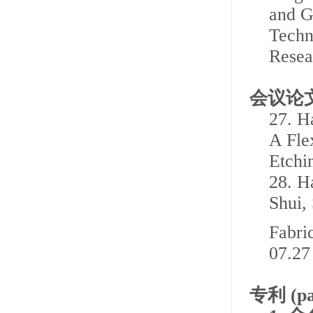
and G
Techn
Resea
会议论
27.
H
A Fle
Etchi
28.
H
Shui,
Fabri
07.27
专利
(pa