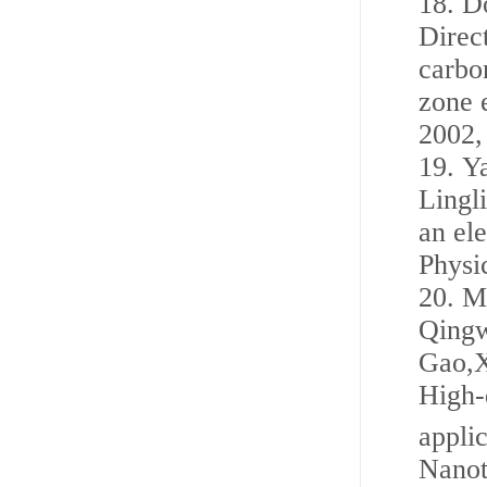
18.
D
Direc
carbo
zone 
2002,
19.
Y
Lingl
an el
Physi
20.
M
Qing
Gao,X
High-
appli
Nanot