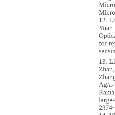
Micro
Micro
12.
L
Yuan 
Optic
for r
sensi
13.
Li
Zhan,
Zhang
Ag/a-
Raman
large
2374~