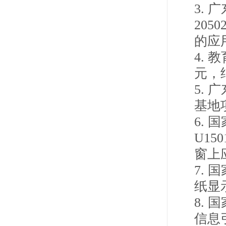
3.
广
2050
的应
4.
教
元，
5.
广
基地
6.
国
U150
窗上
7.
国
纸显
8.
国
信息