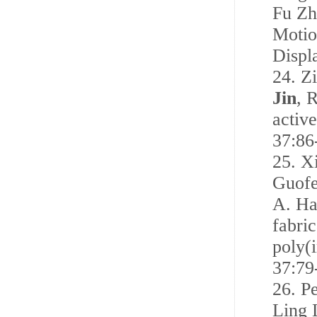
Fu Zh
Motio
Displ
24.
Zi
Jin
, 
activ
37:86
25.
X
Guofe
A. Ha
fabri
poly(
37:79
26.
P
Ling 