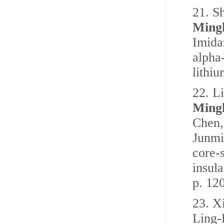
21.
Sh
Mingl
Imida
alpha
lithi
22.
L
Mingl
Chen,
Junmi
core-
insul
p. 12
23.
X
Ling-