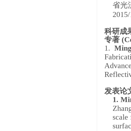
省光
2015/
科研成
专著
(Co
1.
Ming
Fabricat
Advanced
Reflecti
发表论
1.
Min
Zhang
scale 
surfa