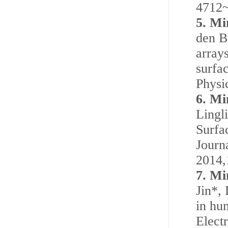
4712
5.
Mi
den B
array
surfa
Physi
6.
Mi
Lingl
Surfa
Journ
2014,
7.
Min
Jin*,
in hu
Elect