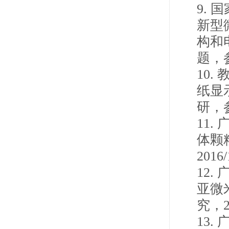
9.
国
新型
构和
题，
10.
纸显
研，
11.
体颗
2016/
12.
亚微
究，
13.