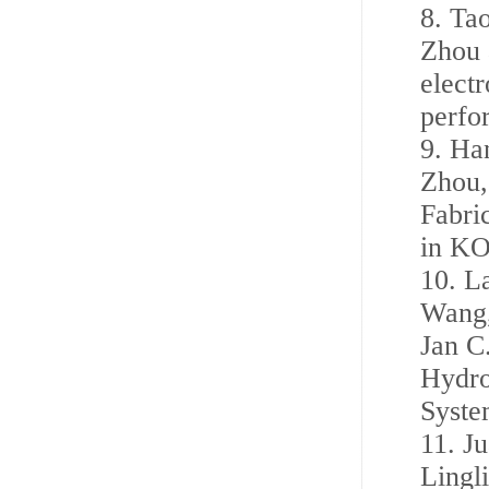
8.
Ta
Zhou 
electr
perfo
9.
Ha
Zhou,
Fabri
in KO
10.
L
Wang,
Jan C
Hydro
Syste
11.
J
Lingl