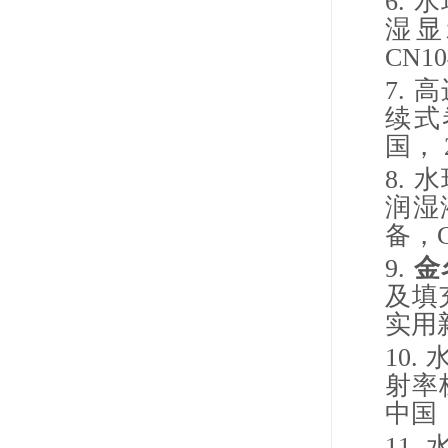
6.
水
湿显
CN10
7.
高
续式
国，
8.
水
润湿
备，
9.
金
及填
实用
10.
射率
中国
11.