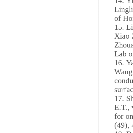
14.
Y
Lingl
of Ho
15.
Li
Xiao 
Zhoua
Lab o
16.
Y
Wang,
condu
surfa
17.
Sh
E.T.,
for o
(49),