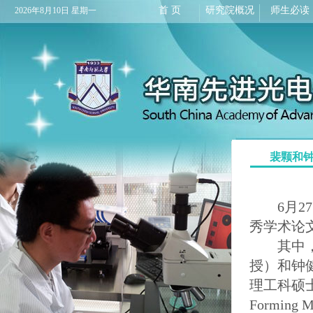
首 页
研究院概况
师生必读
2026年8月10日 星期一
裴颗和钟
6月27
秀学术论
其中，研
授）和钟
理工科硕士
Forming Me