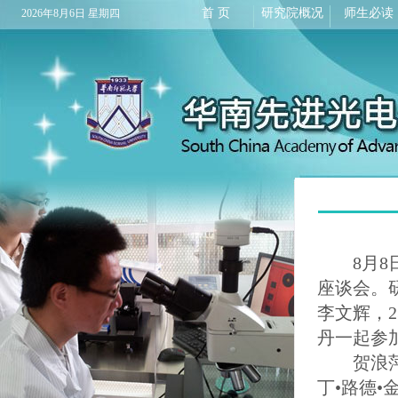
首 页
研究院概况
师生必读
2026年8月6日 星期四
8月8日
座谈会。
李文辉，
丹一起参
贺浪萍以
丁•路德