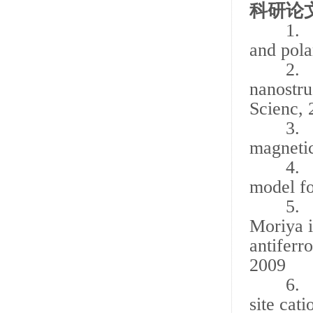
科研论
1. Mult
and pola
2. Hig
nanostru
Scienc,
3. Visi
magnetic
4. Stri
model fo
5. Exch
Moriya i
antiferr
2009
6. Clus
site cat