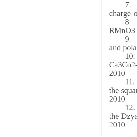
7. Ferr
charge-o
8. Orig
RMnO3 p
9. Mult
and pola
10. Inf
Ca3Co2-
2010
11. Flu
the squ
2010
12. Dec
the Dzya
2010