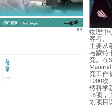
物理中
客者。
主要从
与蒙特
究。在Sci
Mater
究工作被
1000
然科学
18项
划项目