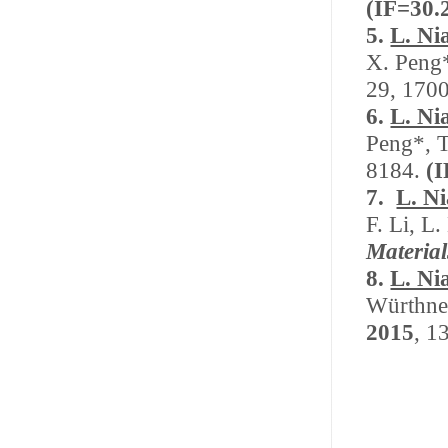
(IF=30.
5.
L. Ni
X. Peng*
29, 170
6.
L. Ni
Peng*, T
8184.
(I
7.
L. N
F. Li, L
Material
8.
L. Ni
Würthne
2015
, 1