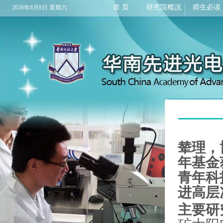
首 页
研究院概况
师生必读
2026年8月8日 星期六
辇理，
年基金
青年科
进高层
主要研