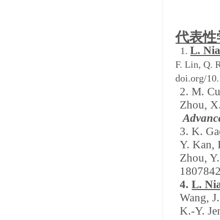
代表性
L. Ni
1.
F. Lin, Q. 
doi.org/10
2.
M. Cui
Zhou, X.
Advance
3.
K. Gao
Y. Kan, 
Zhou, Y.
180784
4.
L. Ni
Wang, J.
K.-Y. Je