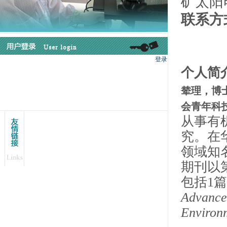
矿太阳
联系方
个人简
辇理，博
会青年科
从事有
究。在
领域知
期刊以
包括
1
Advance
Environ