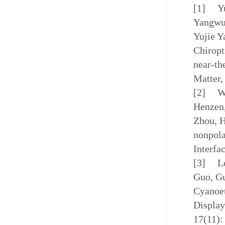
[1]
Y
Yangwu
Yujie Y
Chiropt
near-th
Matter,
[2]
W
Henzen,
Zhou, 
nonpola
Interfa
[3]
L
Guo, G
Cyanoet
Display
17(11):