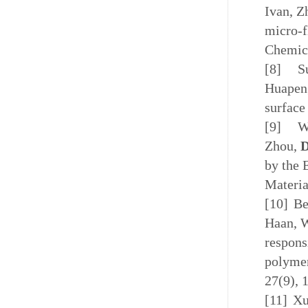
Ivan, Z
micro-f
Chemica
[8]
S
Huapen
surface
[9]
W
Zhou,
D
by the 
Materia
[10]
Be
Haan, 
respons
polymer
27(9), 
[11]
Xu