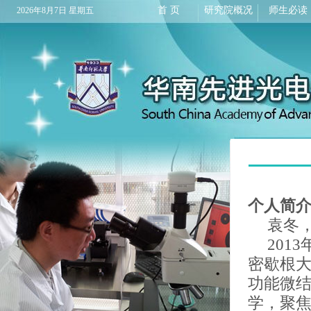
首 页
研究院概况
师生必读
2026年8月7日 星期五
个人简
袁冬
2013
密歇根
功能微
学，聚