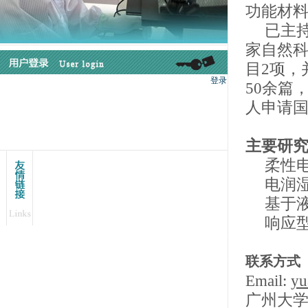
功能材
已主
家自然
目
2
项，
50
余篇
人申请
主要研
柔性
电润
基于
响应
联系方式
Email:
yu
广州大