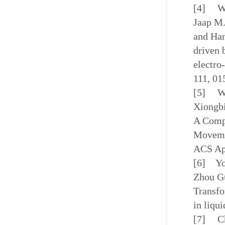
[4]
W
Jaap M.
and Ha
driven 
electro
111, 01
[5]
W
Xiongbi
A Compr
Movemen
ACS App
[6]
Yo
Zhou Gu
Transfo
in liqu
[7]
C