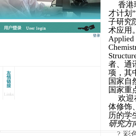
香港
才计划
”
子研究
术应用
Applied 
Chemist
Structur
者、通
项，其
国家自
国家重
欢迎
体修饰
历的学
研究方
?
彩