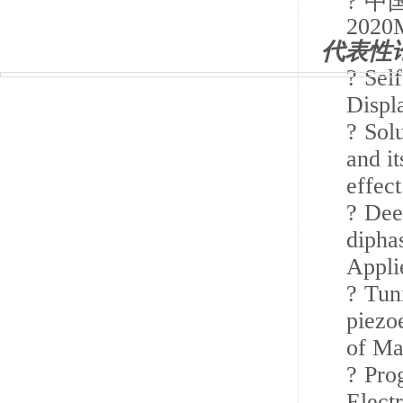
?
中
2020
代表性
?
Sel
Displ
?
Sol
and it
effec
?
Dee
dipha
Appli
?
Tun
piezo
of Ma
?
Pro
Elect