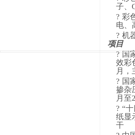
子、
?
彩
电、
?
机
项目
?
国
效彩
月，
?
国
掺杂
月至
?
“
纸显
干