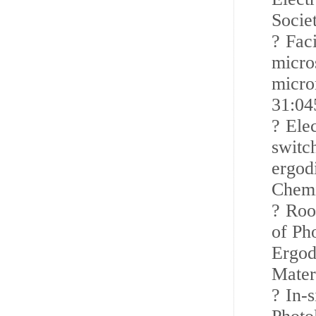
Socie
?
Faci
micros
micro
31:04
?
Ele
switc
ergodi
Chemi
?
Roo
of Ph
Ergod
Mater
?
In-