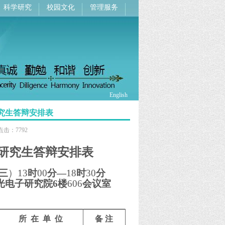
科学研究
校园文化
管理服务
English
究生答辩安排表
： 点击：
7792
研究生答辩安排表
三
）13
时
00
分—
18
时
30
分
光电子研究院
6
楼
606
会议室
所 在 单 位
备 注