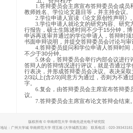
五、
答辩程序
1.
答辩委员会主席宣布答辩委员会成员
教师姓名、学位论文题目等，并主持会议。
2.
学位申请人宣读《论文原创性声明》
3.
学位申请人就论文的研究内容、研究
行报告，硕士生陈述时间不少于
15
分钟，博
申诉再送审并通过的学位申请人，答辩时须
书面申辩说明，并提交答辩委员会讨论与审
4.
答辩委员提问和学位申请人答辩时间
不少于
30
分钟。
5.
休会，答辩委员会举行内部会议进行
答辩人的答辩情况进行评议，就是否通过学
行表决，并形成答辩委员会决议。表决采取
2/3
以上
(
含
2/3)
同意方为通过，否则为不通
字。
6.
复会，由答辩委员会主席宣布答辩委
议。
7.
答辩委员会主席宣布论文答辩会结束
版权所有 © 华南师范大学 华南先进光电子研究院
地址：广州大学城 华南师范大学 理五栋 (大学城西五路) 联系电话：020-39343181