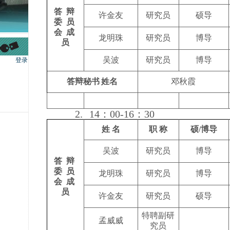
答 辩
许金友
研究员
硕导
委 员
会 成
龙明珠
研究员
博导
员
吴波
研究员
博导
答辩秘书
姓名
邓秋霞
2.
14
：
00-16
：
30
姓 名
职 称
硕/博导
吴波
研究员
博导
答 辩
委 员
龙明珠
研究员
博导
会 成
员
许金友
研究员
硕导
特聘副研
孟威威
究员