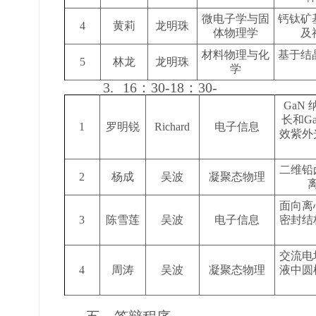
微电子学与固
钙钛矿
4
黄莉
龙明珠
体物理学
及
材料物理与化
基于结
5
林龙
龙明珠
学
3.
16
：
30-18
：
30-
GaN
长和G
1
罗明锐
Richard
电子信息
效紫外
二维铅
2
杨成
吴波
凝聚态物理
面向离
3
陈雪莲
吴波
电子信息
密封结
交流电
4
周涛
吴波
凝聚态物理
液中圆