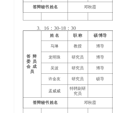
答辩秘书
姓名
邓秋霞
3.
16
：
30-18
：
30
姓 名
职 称
硕/博导
马琳
教授
博导
答 辩
龙明珠
研究员
博导
委 员
会 成
吴波
研究员
博导
员
许金友
研究员
硕导
特聘副研
孟威威
究员
答辩秘书
姓名
邓秋霞