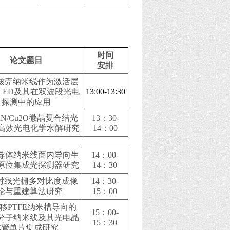
时间
论文题目
安排
核壳纳米线作为激活层
LED及其在双波段光电
13:00-13:30
探测中的应用
aN/Cu2O微晶复合结光
13
：30-
高效光电化学水解研究
14：00
导体纳米线面内导向生
14
：00-
原位集成光探测器研究
14：30
射线光栅多对比度成像
14
：30-
论与重建算法研究
15：00
移PTFE纳米槽导向的
15
：00-
分子纳米线及其光电晶
15：30
体管单片集成研究