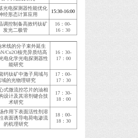
基光电探测器性能优化
15:30-16:00
神经形态计算应用
晶调控制备高效钙钛矿
16
：00-
发光二极管
16：30
纳米线的分子束外延生
aN/Cu2O核壳异质结高
16
：30-
光电化学光电探测器性
17：00
能研究
卤钙钛矿中激子局域与
17
：00-
离域的光物理研究
17：30
心式微流控芯片的油相
17
：30-
构设计及其溶剂键合技
18：00
术研究
场作用下表面活性剂溶
18
：00-
柱表面诱导电荷电渗流
18：30
的机理研究