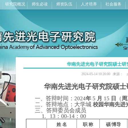
研究院概况
师生必读
师资队伍
人才培养
社会服务
华南先进光电子研究院硕士研
2024-05-14 10:26:00 来源
华南先进光电子研究院硕士
答辩时间：
一、
2024
年
5
月
15
日
（
周
答辩地点：大学城
二、
校园华南先进
三、
答辩委员会成员
1.
13
：
00-14
：
00
姓 名
职 称
硕/博导