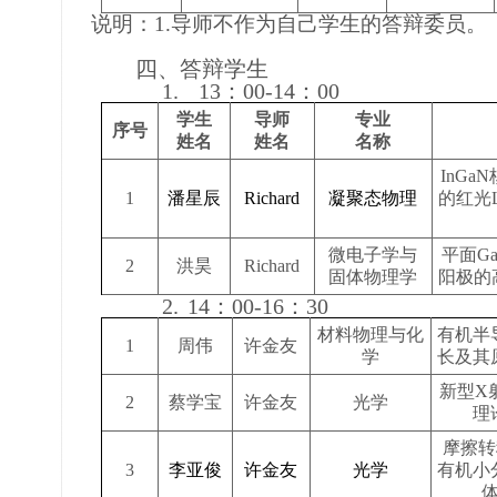
说明：
1
.
导师不作为自己学生的答辩委员。
四、
答辩学生
1.
13
：
00-14
：
00
学生
导师
专业
序号
姓名
姓名
名称
InGaN
1
潘星辰
Richard
凝聚态物理
的红光
微电子学与
平面G
2
洪昊
Richard
固体物理学
阳极的
2.
14
：
00-16
：
30
材料物理与化
有机半
1
周伟
许金友
学
长及其
新型X
2
蔡学宝
许金友
光学
理
摩擦转
3
李亚俊
许金友
光学
有机小