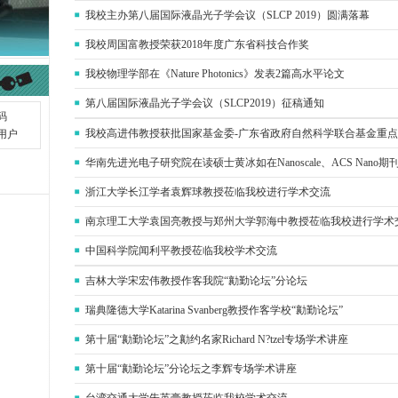
我校主办第八届国际液晶光子学会议（SLCP 2019）圆满落幕
我校周国富教授荣获2018年度广东省科技合作奖
我校物理学部在《Nature Photonics》发表2篇高水平论文
第八届国际液晶光子学会议（SLCP2019）征稿通知
我校高进伟教授获批国家基金委-广东省政府自然科学联合基金重
华南先进光电子研究院在读硕士黄冰如在Nanoscale、ACS Nano
浙江大学长江学者袁辉球教授莅临我校进行学术交流
南京理工大学袁国亮教授与郑州大学郭海中教授莅临我校进行学术
中国科学院闻利平教授莅临我校学术交流
吉林大学宋宏伟教授作客我院“勷勤论坛”分论坛
瑞典隆德大学Katarina Svanberg教授作客学校“勷勤论坛”
第十届“勷勤论坛”之勷约名家Richard N?tzel专场学术讲座
第十届“勷勤论坛”分论坛之李辉专场学术讲座