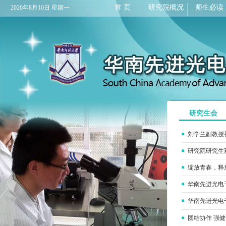
首 页
研究院概况
师生必读
2026年8月10日 星期一
研究生会
刘学兰副教授
研究院研究生
绽放青春，释
华南先进光电
华南先进光电
团结协作 强