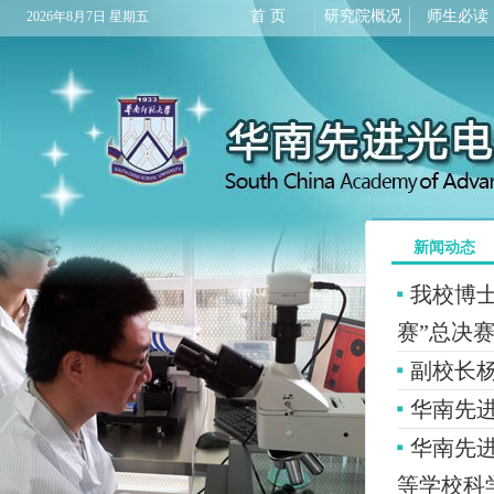
首 页
研究院概况
师生必读
2026年8月7日 星期五
新闻动态
我校博
赛”总决
副校长
华南先
华南先进
等学校科