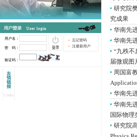
研究院樊贞
究成果
华南先
华南先进
“九秩
届微观图
周国富教授
Applic
华南先
华南先
国际物理类一
研究院高
Physics