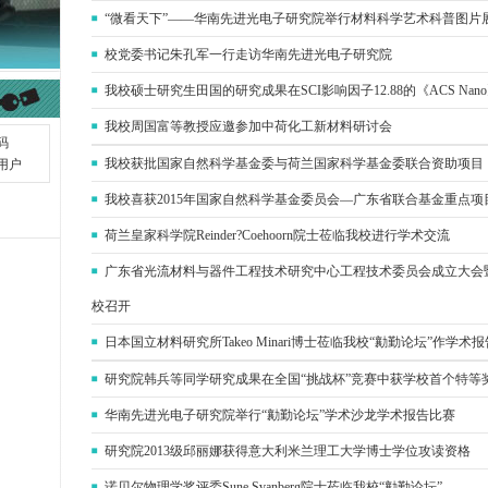
“微看天下”——华南先进光电子研究院举行材料科学艺术科普图片
校党委书记朱孔军一行走访华南先进光电子研究院
我校硕士研究生田国的研究成果在SCI影响因子12.88的《ACS Na
我校周国富等教授应邀参加中荷化工新材料研讨会
我校获批国家自然科学基金委与荷兰国家科学基金委联合资助项目
我校喜获2015年国家自然科学基金委员会—广东省联合基金重点项
荷兰皇家科学院Reinder?Coehoorn院士莅临我校进行学术交流
广东省光流材料与器件工程技术研究中心工程技术委员会成立大会
校召开
日本国立材料研究所Takeo Minari博士莅临我校“勷勤论坛”作学术报
研究院韩兵等同学研究成果在全国“挑战杯”竞赛中获学校首个特等
华南先进光电子研究院举行“勷勤论坛”学术沙龙学术报告比赛
研究院2013级邱丽娜获得意大利米兰理工大学博士学位攻读资格
诺贝尔物理学奖评委Sune Svanberg院士莅临我校“勷勤论坛”